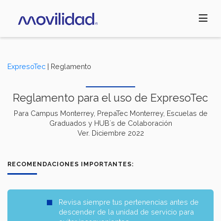
Pasar
al
contenido
principal
ExpresoTec
| Reglamento
Reglamento para el uso de ExpresoTec
Para Campus Monterrey, PrepaTec Monterrey, Escuelas de
Graduados y HUB´s de Colaboración
Ver. Diciembre 2022
RECOMENDACIONES IMPORTANTES:
Revisa siempre tus pertenencias antes de
descender de la unidad de servicio para