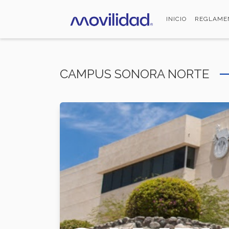
Pasar
al
INICIO
REGLAME
contenido
principal
CAMPUS SONORA NORTE