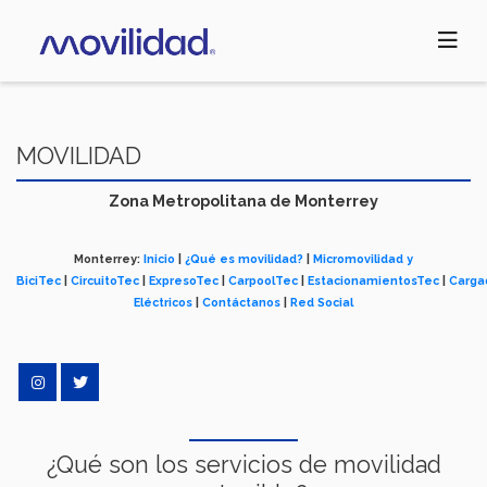
Pasar
al
contenido
principal
MOVILIDAD
Zona Metropolitana de Monterrey
Monterrey:
Inicio
|
¿Qué es movilidad?
|
Micromovilidad y
BiciTec
|
CircuitoTec
|
ExpresoTec
|
CarpoolTec
|
EstacionamientosTec
|
Carga
Eléctricos
|
Contáctanos
|
Red Social
¿Qué son los servicios de movilidad