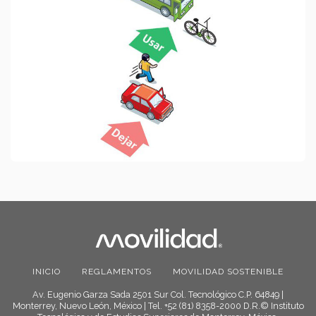
INICIO
REGLAMENTOS
MOVILIDAD SOSTENIBLE
Av. Eugenio Garza Sada 2501 Sur Col. Tecnológico C.P. 64849 |
Monterrey, Nuevo León, México | Tel. +52 (81) 8358-2000 D.R.© Instituto